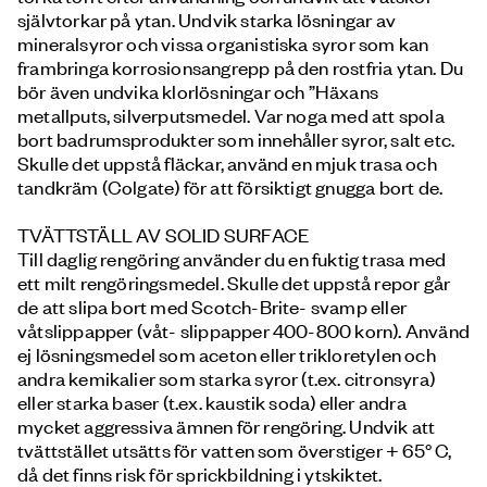
självtorkar på ytan. Undvik starka lösningar av
mineralsyror och vissa organistiska syror som kan
frambringa korrosionsangrepp på den rostfria ytan. Du
bör även undvika klorlösningar och ”Häxans
metallputs, silverputsmedel. Var noga med att spola
bort badrumsprodukter som innehåller syror, salt etc.
Skulle det uppstå fläckar, använd en mjuk trasa och
tandkräm (Colgate) för att försiktigt gnugga bort de.
TVÄTTSTÄLL AV SOLID SURFACE
Till daglig rengöring använder du en fuktig trasa med
ett milt rengöringsmedel. Skulle det uppstå repor går
de att slipa bort med Scotch-Brite- svamp eller
våtslippapper (våt- slippapper 400-800 korn). Använd
ej lösningsmedel som aceton eller trikloretylen och
andra kemikalier som starka syror (t.ex. citronsyra)
eller starka baser (t.ex. kaustik soda) eller andra
mycket aggressiva ämnen för rengöring. Undvik att
tvättstället utsätts för vatten som överstiger + 65° C,
då det finns risk för sprickbildning i ytskiktet.