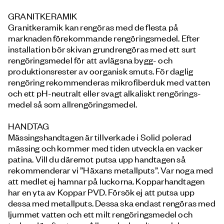
GRANITKERAMIK
Granitkeramik kan rengöras med de flesta på
marknaden förekommande rengöringsmedel. Efter
installation bör skivan grundrengöras med ett surt
rengöringsmedel för att avlägsna bygg- och
produktionsrester av oorganisk smuts. För daglig
rengöring rekommenderas mikrofiberduk med vatten
och ett pH-neutralt eller svagt alkaliskt rengörings-
medel så som allrengöringsmedel.
HANDTAG
Mässingshandtagen är tillverkade i Solid polerad
mässing och kommer med tiden utveckla en vacker
patina. Vill du däremot putsa upp handtagen så
rekommenderar vi ”Häxans metallputs”. Var noga med
att medlet ej hamnar på luckorna. Kopparhandtagen
har en yta av Koppar PVD. Försök ej att putsa upp
dessa med metallputs. Dessa ska endast rengöras med
ljummet vatten och ett milt rengöringsmedel och