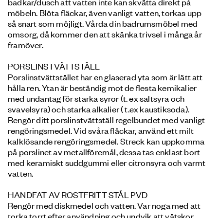
badkar/dusch att vatten inte kan skvätta direkt på
möbeln. Blöta fläckar, även vanligt vatten, torkas upp
så snart som möjligt. Vårda din badrumsmöbel med
omsorg, då kommer den att skänka trivsel i många år
framöver.
PORSLINSTVÄTTSTÄLL
Porslinstvättstället har en glaserad yta som är lätt att
hålla ren. Ytan är beständig mot de flesta kemikalier
med undantag för starka syror (t. ex saltsyra och
svavelsyra) och starka alkalier ( t.ex kaustiksoda).
Rengör ditt porslinstvättställ regelbundet med vanligt
rengöringsmedel. Vid svåra fläckar, använd ett milt
kalklösande rengöringsmedel. Streck kan uppkomma
på porslinet av metallföremål, dessa tas enklast bort
med keramiskt suddgummi eller citronsyra och varmt
vatten.
HANDFAT AV ROSTFRITT STÅL PVD
Rengör med diskmedel och vatten. Var noga med att
torka torrt efter användning och undvik att vätskor