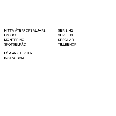
HITTA ÅTERFÖRSÄLJARE
SERIE H2
OM OSS
SERIE H3
MONTERING
SPEGLAR
SKÖTSELRÅD
TILLBEHÖR
FÖR ARKITEKTER
INSTAGRAM
GARANTI
WHISTLEBOWING REPORT
ÅF-LOGIN
TAPWELL
BRICMATE
ROOH
info@haven.se
+46 35 735 09 70
(C) HAVEN 2026
INTEGRITETSPOLICY