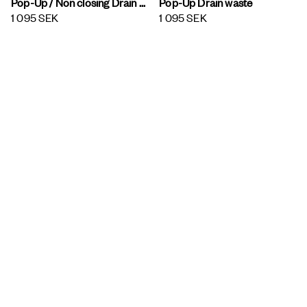
Pop-Up / Non closing Drain waste
Pop-Up Drain waste
1 095 SEK
1 095 SEK