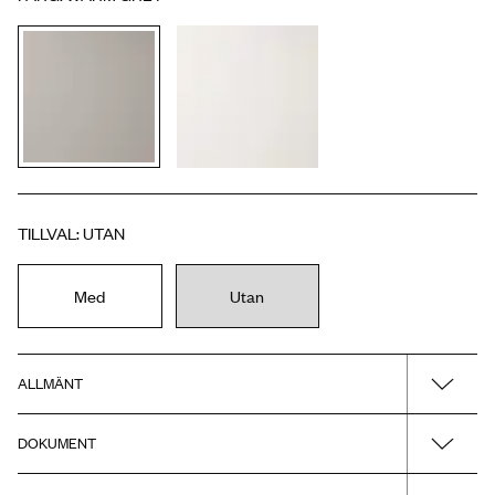
TILLVAL
:
UTAN
Med
Utan
ALLMÄNT
DOKUMENT
Namn
H3/MC140 - Warm Grey