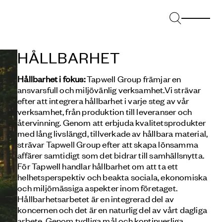
HÅLLBARHET
Hållbarhet i fokus:
Tapwell Group främjar en
ansvarsfull och miljövänlig verksamhet.Vi strävar
efter att integrera hållbarhet i varje steg av vår
verksamhet, från produktion till leveranser och
återvinning. Genom att erbjuda kvalitetsprodukter
med lång livslängd, tillverkade av hållbara material,
strävar Tapwell Group efter att skapa lönsamma
affärer samtidigt som det bidrar till samhällsnytta.
För Tapwell handlar hållbarhet om att ta ett
helhetsperspektiv och beakta sociala, ekonomiska
och miljömässiga aspekter inom företaget.
Hållbarhetsarbetet är en integrerad del av
koncernen och det är en naturlig del av vårt dagliga
arbete. Genom tydliga mål och kontinuerliga