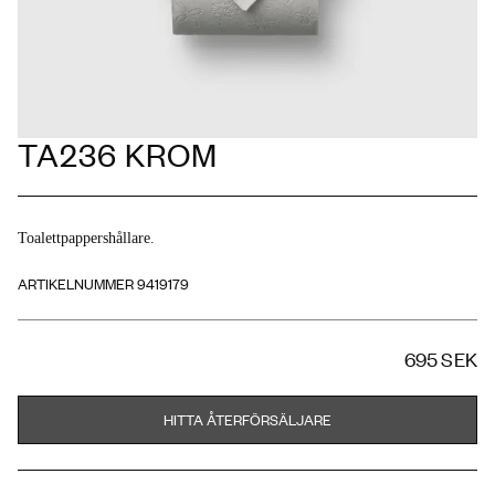
TA236 KROM
Toalettpappershållare.
ARTIKELNUMMER 9419179
695 SEK
HITTA ÅTERFÖRSÄLJARE